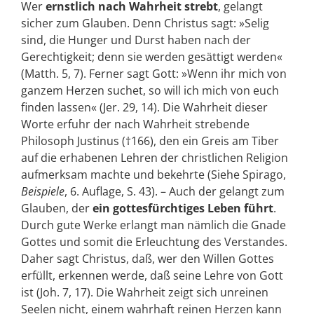
Wer
ernstlich nach Wahrheit strebt
, gelangt
sicher zum Glauben. Denn Christus sagt: »Selig
sind, die Hunger und Durst haben nach der
Gerechtigkeit; denn sie werden gesättigt werden«
(Matth. 5, 7). Ferner sagt Gott: »Wenn ihr mich von
ganzem Herzen suchet, so will ich mich von euch
finden lassen« (Jer. 29, 14). Die Wahrheit dieser
Worte erfuhr der nach Wahrheit strebende
Philosoph Justinus (†166), den ein Greis am Tiber
auf die erhabenen Lehren der christlichen Religion
aufmerksam machte und bekehrte (Siehe Spirago,
Beispiele
, 6. Auflage, S. 43). – Auch der gelangt zum
Glauben, der
ein gottesfürchtiges Leben führt
.
Durch gute Werke erlangt man nämlich die Gnade
Gottes und somit die Erleuchtung des Verstandes.
Daher sagt Christus, daß, wer den Willen Gottes
erfüllt, erkennen werde, daß seine Lehre von Gott
ist (Joh. 7, 17). Die Wahrheit zeigt sich unreinen
Seelen nicht, einem wahrhaft reinen Herzen kann