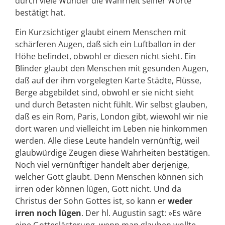
durch viele Wunder die Wahrheit seiner Worte
bestätigt hat.
Ein Kurzsichtiger glaubt einem Menschen mit
schärferen Augen, daß sich ein Luftballon in der
Höhe befindet, obwohl er diesen nicht sieht. Ein
Blinder glaubt den Menschen mit gesunden Augen,
daß auf der ihm vorgelegten Karte Städte, Flüsse,
Berge abgebildet sind, obwohl er sie nicht sieht
und durch Betasten nicht fühlt. Wir selbst glauben,
daß es ein Rom, Paris, London gibt, wiewohl wir nie
dort waren und vielleicht im Leben nie hinkommen
werden. Alle diese Leute handeln vernünftig, weil
glaubwürdige Zeugen diese Wahrheiten bestätigen.
Noch viel vernünftiger handelt aber derjenige,
welcher Gott glaubt. Denn Menschen können sich
irren oder können lügen, Gott nicht. Und da
Christus der Sohn Gottes ist, so kann er
weder
irren noch lügen
. Der hl. Augustin sagt: »Es wäre
eine Gotteslästerung, wenn man glauben wollte,