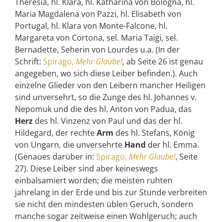
Theresia, hl. Klara, hl. Katharina von Bologna, hl.
Maria Magdalena von Pazzi, hl. Elisabeth von
Portugal, hl. Klara von Monte-Falcone, hl.
Margareta von Cortona, sel. Maria Taigi, sel.
Bernadette, Seherin von Lourdes u.a. (In der
Schrift:
Spirago,
Mehr Glaube!
, ab Seite 26 ist genau
angegeben, wo sich diese Leiber befinden.). Auch
einzelne Glieder von den Leibern mancher Heiligen
sind unversehrt, so die Zunge des hl. Johannes v.
Nepomuk und die des hl. Anton von Padua, das
Herz
des hl. Vinzenz von Paul und das der hl.
Hildegard, der rechte
Arm
des hl. Stefans, König
von Ungarn, die unversehrte
Hand
der hl. Emma.
(Genaues darüber in:
Spirago,
Mehr Glaube!
, Seite
27). Diese Leiber sind aber keineswegs
einbalsamiert worden; die meisten ruhten
jahrelang in der Erde und bis zur Stunde verbreiten
sie nicht den mindesten üblen Geruch, sondern
manche sogar zeitweise einen Wohlgeruch; auch