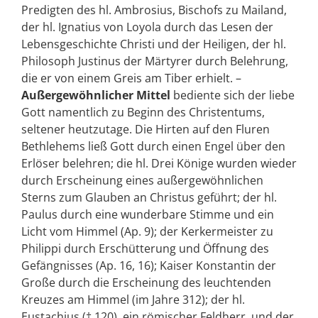
Predigten des hl. Ambrosius, Bischofs zu Mailand,
der hl. Ignatius von Loyola durch das Lesen der
Lebensgeschichte Christi und der Heiligen, der hl.
Philosoph Justinus der Märtyrer durch Belehrung,
die er von einem Greis am Tiber erhielt. –
Außergewöhnlicher Mittel
bediente sich der liebe
Gott namentlich zu Beginn des Christentums,
seltener heutzutage. Die Hirten auf den Fluren
Bethlehems ließ Gott durch einen Engel über den
Erlöser belehren; die hl. Drei Könige wurden wieder
durch Erscheinung eines außergewöhnlichen
Sterns zum Glauben an Christus geführt; der hl.
Paulus durch eine wunderbare Stimme und ein
Licht vom Himmel (Ap. 9); der Kerkermeister zu
Philippi durch Erschütterung und Öffnung des
Gefängnisses (Ap. 16, 16); Kaiser Konstantin der
Große durch die Erscheinung des leuchtenden
Kreuzes am Himmel (im Jahre 312); der hl.
Eustachius († 120), ein römischer Feldherr, und der