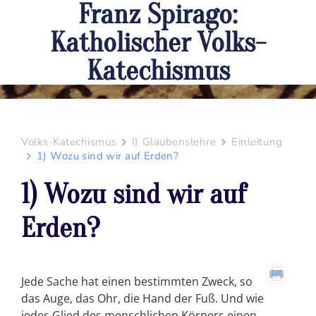
Franz Spirago:
Katholischer Volks-
Katechismus
Volks-Katechismus
I) Glaubenslehre
Einleitung
1) Wozu sind wir auf Erden?
1) Wozu sind wir auf
Erden?
Jede Sache hat einen bestimmten Zweck, so
das Auge, das Ohr, die Hand der Fuß. Und wie
jedes Glied des menschlichen Körpers einen