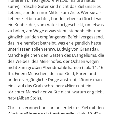
Höherem bin ich geboren« (»Ad maiora natus
sum«). Irdische Güter sind nicht das Ziel unseres
Lebens, sondern nur Mittel zum Ziele. Wer sie als
Lebensziel betrachtet, handelt ebenso töricht wie
ein Knabe, der, vom Vater fortgeschickt, um etwas
zu holen, am Wege etwas sieht, stehenbleibt und
gänzlich auf den empfangenen Befehl vergessend,
das in einemfort betreibt, was er eigentlich hätte
unterlassen sollen (ehrw. Ludwig von Granada).
Manche gleichen den Gästen des Evangeliums, die
des Weibes, des Meierhofes, der Ochsen wegen
nicht zum großen Abendmahle kamen (Luk. 14, 16
ff.). Einem Menschen, der nur Geld, Ehren und
andere vergängliche Dinge anstrebt, könnte man
einst auf das Grab schreiben: »Hier ruht ein
törichter Mensch; er wußte nicht, warum er gelebt
hat« (Alban Stolz).
Christus erinnert uns an unser letztes Ziel mit den
Worten: »
Eines nur ist notwendig
« (Luk. 10, 42);